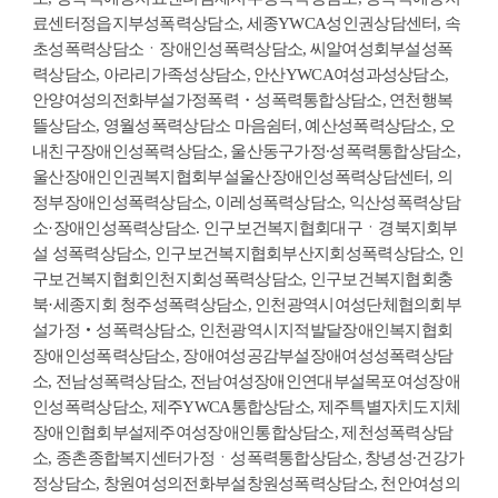
료센터정읍지부성폭력상담소, 세종YWCA성인권상담센터, 속
초성폭력상담소ㆍ장애인성폭력상담소, 씨알여성회부설성폭
력상담소, 아라리가족성상담소, 안산YWCA여성과성상담소,
안양여성의전화부설가정폭력・성폭력통합상담소, 연천행복
뜰상담소, 영월성폭력상담소 마음쉼터, 예산성폭력상담소, 오
내친구장애인성폭력상담소, 울산동구가정∙성폭력통합상담소,
울산장애인인권복지협회부설울산장애인성폭력상담센터, 의
정부장애인성폭력상담소, 이레성폭력상담소, 익산성폭력상담
소·장애인성폭력상담소. 인구보건복지협회대구ㆍ경북지회부
설 성폭력상담소, 인구보건복지협회부산지회성폭력상담소, 인
구보건복지협회인천지회성폭력상담소, 인구보건복지협회충
북·세종지회 청주성폭력상담소, 인천광역시여성단체협의회부
설가정‧성폭력상담소, 인천광역시지적발달장애인복지협회
장애인성폭력상담소, 장애여성공감부설장애여성성폭력상담
소, 전남성폭력상담소, 전남여성장애인연대부설목포여성장애
인성폭력상담소, 제주YWCA통합상담소, 제주특별자치도지체
장애인협회부설제주여성장애인통합상담소, 제천성폭력상담
소, 종촌종합복지센터가정ㆍ성폭력통합상담소, 창녕성∙건강가
정상담소, 창원여성의전화부설창원성폭력상담소, 천안여성의