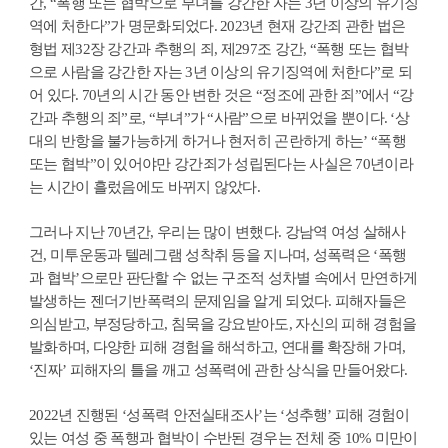
간, “폭행 또는 협박으로 부녀를 강간한 자는 3년 이상의 유기징
역에 처한다”가 명문화되었다. 2023년 현재 강간죄 관한 법은
형법 제32장 강간과 추행의 죄, 제297조 강간, “폭행 또는 협박
으로 사람을 강간한 자는 3년 이상의 유기징역에 처한다”로 되
어 있다. 70년의 시간 동안 변한 것은 “정조에 관한 죄”에서 “강
간과 추행의 죄”로, “부녀”가 “사람”으로 바뀌었을 뿐이다. ‘상
대의 반항을 불가능하게 하거나 현저히 곤란하게 하는’ “폭행
또는 협박”이 있어야만 강간죄가 성립된다는 사실은 70년이라
는 시간이 흘렀음에도 바뀌지 않았다.
그러나 지난 70년간, 우리는 많이 변했다. 강남역 여성 살해사
건, 미투운동과 텔레그램 성착취 등을 지나며, 성폭력은 ‘폭행
과 협박’으로만 판단할 수 없는 구조적 성차별 속에서 만연하게
발생하는 젠더기반폭력의 문제임을 알게 되었다. 피해자들은
의심받고, 부정당하고, 침묵을 강요받아도, 자신의 피해 경험을
발화하며, 다양한 피해 경험을 해석하고, 연대를 확장해 가며,
‘진짜’ 피해자의 틀을 깨고 성폭력에 관한 상식을 만들어왔다.
2022년 진행된 ‘성폭력 안전실태조사’는 ‘성추행’ 피해 경험이
있는 여성 중 폭행과 협박이 수반된 경우는 전체 중 10% 미만이