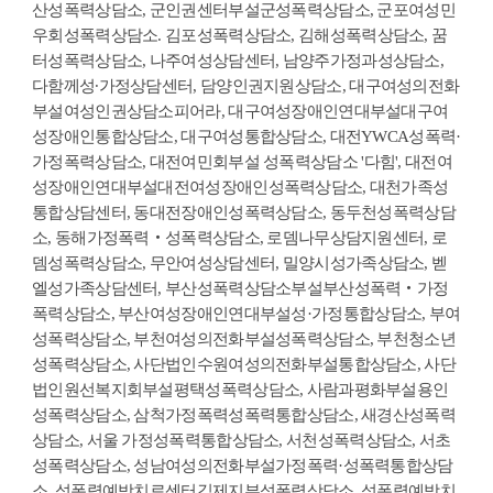
산성폭력상담소, 군인권센터부설군성폭력상담소, 군포여성민
우회성폭력상담소. 김포성폭력상담소, 김해성폭력상담소, 꿈
터성폭력상담소, 나주여성상담센터, 남양주가정과성상담소,
다함께성∙가정상담센터, 담양인권지원상담소, 대구여성의전화
부설여성인권상담소피어라, 대구여성장애인연대부설대구여
성장애인통합상담소, 대구여성통합상담소, 대전YWCA성폭력·
가정폭력상담소, 대전여민회부설 성폭력상담소 '다힘', 대전여
성장애인연대부설대전여성장애인성폭력상담소, 대천가족성
통합상담센터, 동대전장애인성폭력상담소, 동두천성폭력상담
소, 동해가정폭력‧성폭력상담소, 로뎀나무상담지원센터, 로
뎀성폭력상담소, 무안여성상담센터, 밀양시성가족상담소, 벧
엘성가족상담센터, 부산성폭력상담소부설부산성폭력‧가정
폭력상담소, 부산여성장애인연대부설성·가정통합상담소, 부여
성폭력상담소, 부천여성의전화부설성폭력상담소, 부천청소년
성폭력상담소, 사단법인수원여성의전화부설통합상담소, 사단
법인원선복지회부설평택성폭력상담소, 사람과평화부설용인
성폭력상담소, 삼척가정폭력성폭력통합상담소, 새경산성폭력
상담소, 서울 가정성폭력통합상담소, 서천성폭력상담소, 서초
성폭력상담소, 성남여성의전화부설가정폭력·성폭력통합상담
소, 성폭력예방치료센터김제지부성폭력상담소, 성폭력예방치