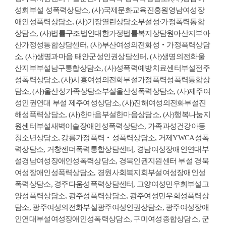
성회부설 성폭력상담소, (사)국제문화교육진흥원영남여성장
애인성폭력상담소, (사)기장열린상담소부설성∙가정폭력통합
상담소, (사)법률구조법인대한가정법률복지상담원아산지부아
산가정성통합상담센터, (사)부산여성의전화성‧가정폭력상담
소, (사)생명과마음 태안군성인권상담센터, (사)생명의전화울
산지부부설남구통합상담소, (사)성폭력예방치료센터부설전주
성폭력상담소, (사)시흥여성의전화부설가정폭력성폭력통합상
담소, (사)울산성가족상담소부설울산성폭력상담소, (사)제주여
성인권연대 부설 제주여성상담소, (사)진해여성의전화부설진
해성폭력상담소, (사)한마음부설한마음상담소, (사)행복나눔지
원센터부설새벽이슬장애인성폭력상담소, 가족과성건강아동
청소년상담소, 강릉가정폭력‧성폭력상담소, 거제YWCA성폭
력상담소, 거창젠더폭력통합상담센터, 경남여성장애인연대부
설경남여성장애인성폭력상담소, 경북인권지원센터 부설 경북
여성장애인성폭력상담소, 경원사회복지회부설여성장애인성
폭력상담소, 경주다움성폭력상담센터, 고양여성민우회부설고
양성폭력상담소, 광주성폭력상담소, 광주여성민우회성폭력상
담소, 광주여성의전화부설광주여성인권상담소, 광주여성장애
인연대부설여성장애인성폭력상담소, 구미여성종합상담소, 군