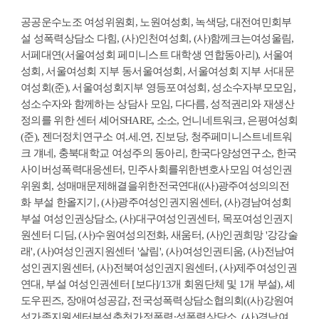
공공운수노조 여성위원회, 노원여성회, 녹색당, 대전여민회부
설 성폭력상담소 다힘, (사)인천여성회, (사)함께크는여성울림,
서페대연(서울여성회 페미니스트 대학생 연합동아리), 서울여
성회, 서울여성회 지부 동서울여성회, 서울여성회 지부 서대문
여성회(준), 서울여성회지부 영등포여성회, 성소수자부모모임,
성소수자와 함께하는 상담사 모임, 다다름, 성적권리와 재생산
정의를 위한 센터 셰어SHARE, 소소, 언니네트워크, 은평여성회
(준), 젠더정치연구소 여.세.연, 진보당, 청주페미니스트네트워
크 걔네, 충북대학교 여성주의 동아리, 한국다양성연구소, 한국
사이버성폭력대응센터, 민주사회를위한변호사모임 여성인권
위원회, 성매매문제해결을위한전국연대((사)광주여성의의전
화 부설 한올지기, (사)광주여성인권지원센터, (사)경남여성회
부설 여성인권상담소, (사)대구여성인권센터, 목포여성인권지
원센터 디딤, (사)수원여성의전화, 새움터, (사)인권희망 '강강술
래', (사)여성인권지원센터 '살림', (사)여성인권티움, (사)전남여
성인권지원센터, (사)전북여성인권지원센터, (사)제주여성인권
연대, 부설 여성인권센터 [보다]/13개 회원단체 및 1개 부설), 셰
도우핀즈, 장애여성공감, 전국성폭력상담소협의회((사)강원여
성가족지원센터부설춘천가정폭력∙성폭력상담소, (사)경남여