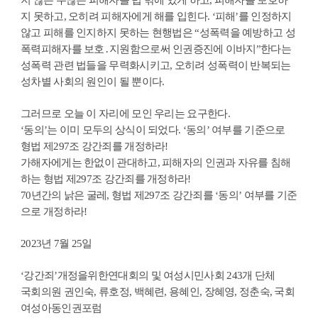
지 않은 수많은 피해자를 법 밖에 있게 하고, 피해자를 보호하
지 못하고, 오히려 피해자에게 해를 입힌다. ‘피해’를 인정하지
않고 피해를 인지하지 못하는 현행법은 “성폭력을 예방하고 성
폭력피해자를 보호․지원함으로써 인권증진에 이바지”한다는
성폭력 관련 법들을 무력화시키고, 오히려 성폭력이 반복되는
성차별 사회의 원인이 될 뿐이다.
그러므로 오늘 이 자리에 모인 우리는 요구한다.
‘동의’는 이미 모두의 상식이 되었다. ‘동의’ 여부를 기준으로
형법 제297조 강간죄를 개정하라!
가해자에게는 한없이 관대하고, 피해자의 인권과 자유를 침해
하는 형법 제297조 강간죄를 개정하라!
70년간의 낡은 굴레, 형법 제297조 강간죄를 ‘동의’ 여부를 기준
으로 개정하라!
2023년 7월 25일
‘강간죄’개정을위한연대회의 및 여성시민사회 243개 단체
국회의원 권인숙, 류호정, 백혜련, 용혜인, 장혜영, 정춘숙, 국회
여성아동인권포럼