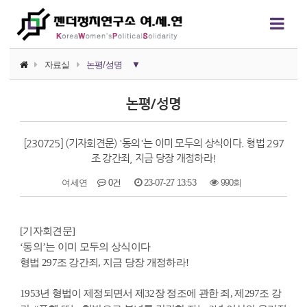
자료실
논평/성명
▼
소식지
논평/성명
논평/성명
[230725] (기자회견문) '동의'는 이미 모두의 상식이다. 형법 297
언론보도
조 강간죄, 지금 당장 개정하라!
연구자료
여세연
0건
23-07-27 13:53
990회
행사자료
본문
[기자회견문]
카드뉴스
‘동의’는 이미 모두의 상식이다
정치에서의 여성폭력
형법 297조 강간죄, 지금 당장 개정하라!
영상자료
1953년 형법이 제정되면서 제32장 정조에 관한 죄, 제297조 강