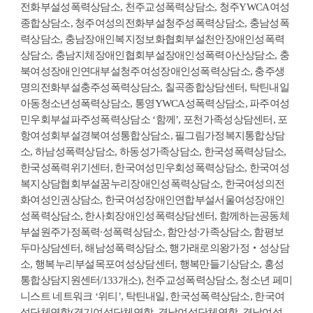
전화부설성폭력상담소, 천주교성폭력상담소, 청주YWCA여성
종합상담소, 청주여성의전화부설청주성폭력상담소, 충남성폭
력상담소, 충남장애인복지정보화협회부설천안장애인성폭력
상담소, 충남지체장애인협회부설장애인성폭력아산상담소, 충
북여성장애인연대부설청주여성장애인성폭력상담소, 충주생
명의전화부설충주성폭력상담소, 칠곡종합상담센터, 탁틴내일
아동청소년성폭력상담소, 통영YWCA성폭력상담소, 파주여성
민우회부설파주성폭력상담소 ‘함께’, 포천가족성상담센터, 포
항여성회부설경북여성통합상담소, 필그림가정복지통합상담
소, 하남성폭력상담소, 하동성가족상담소, 한국성폭력상담소,
한국성폭력위기센터, 한국여성민우회성폭력상담소, 한국여성
복지상담협회부설꿈누리장애인성폭력상담소, 한국여성의전
화여성인권상담소, 한국여성장애인연합부설서울여성장애인
성폭력상담소, 한사회장애인성폭력상담센터, 함께하는공동체
부설원주가정폭력∙성폭력상담소, 함안성∙가족상담소, 함평보
두마상담센터, 해남성폭력상담소, 행가래로의왕가정‧성상담
소, 행복누리부설목포여성상담센터, 행복만들기상담소, 홍성
통합상담지원센터/133개소), 천주교성폭력상담소, 청소년 페미
니스트 네트워크 ‘위티’, 탁틴내일, 한국성폭력상담소, 한국여
성단체연합(경기여성단체연합, 경남여성단체연합, 경남여성