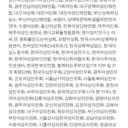
회, 광주전남여성단체연합, 기독여민회, 대구경북여성단체연
합, 대구여성회, 대전여민회, 대전여성단체연합, 부산성폭력상
담소, 부산여성단체연합, 새움터, 성매매문제해결을위한전국
연대, 수원여성회, 울산여성회, 전북여성단체연합, 제주여민회,
제주여성인권연대, 젠더교육플랫폼효재, 젠더정치연구소 여.
세.연, 평화를만드는여성회, 포항여성회, 한국사이버성폭력대
응센터, 한국성인지예산네트워크, 한국성폭력상담소, 한국여
성노동자회, 한국여성민우회, 한국여성연구소, 한국여성의전
화, 한국여성장애인연합, 한국여신학자협의회, 한국이주여성
인권센터, 한국한부모연합, 함께하는주부모임/7개 지부 및 27
개 회원단체), 한국여성민우회(고양여성민우회, 광주여성민우
회, 군포여성민우회, 서울남서여성민우회, 서울동북여성민우
회, 원주여성민우회, 인천여성민우회, 진주여성민우회, 춘천여
성민우회, 파주여성민우회, 한국여성민우회/11개 본·지부), 한
국여성의전화(강릉여성의전화, 강화여성의전화, 광명여성의전
화, 광주여성의전화, 군산여성의전화, 김포여성의전화, 김해여
성의전화, 대구여성의전화, 목포여성의전화, 부산여성의전화,
부천여성의전화, 서울강서양천여성의전화, 성남여성의전화,
수원여성의전화, 시흥여성의전화, 안양여성의전화, 영광여성