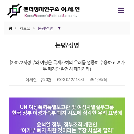
자료실
논평/성명
▼
소식지
논평/성명
논평/성명
[230726]정부와 여당은 국제사회의 우려를 엄중히 수용하고 여가
언론보도
부 폐지안 완전히 폐기하라!
연구자료
여세연
0건
23-07-27 13:51
1,067회
행사자료
본문
카드뉴스
정치에서의 여성폭력
영상자료