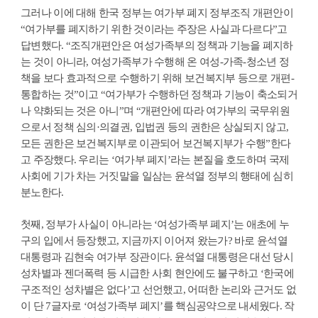
그러나 이에 대해 한국 정부는 여가부 폐지 정부조직 개편안이
“여가부를 폐지하기 위한 것이라는 주장은 사실과 다르다”고
답변했다. “조직개편안은 여성가족부의 정책과 기능을 폐지하
는 것이 아니라, 여성가족부가 수행해 온 여성-가족-청소년 정
책을 보다 효과적으로 수행하기 위해 보건복지부 등으로 개편-
통합하는 것”이고 “여가부가 수행하던 정책과 기능이 축소되거
나 약화되는 것은 아니”며 “개편안에 따라 여가부의 국무위원
으로서 정책 심의·의결권, 입법권 등의 권한은 상실되지 않고,
모든 권한은 보건복지부로 이관되어 보건복지부가 수행”한다
고 주장했다. 우리는 ‘여가부 폐지’라는 본질을 호도하며 국제
사회에 기가 차는 거짓말을 일삼는 윤석열 정부의 행태에 심히
분노한다.
첫째, 정부가 사실이 아니라는 ‘여성가족부 폐지’는 애초에 누
구의 입에서 등장했고, 지금까지 이어져 왔는가? 바로 윤석열
대통령과 김현숙 여가부 장관이다. 윤석열 대통령은 대선 당시
성차별과 젠더폭력 등 시급한 사회 현안에도 불구하고 ‘한국에
구조적인 성차별은 없다’고 선언했고, 어떠한 논리와 근거도 없
이 단 7글자로 ‘여성가족부 폐지’를 핵심공약으로 내세웠다. 작