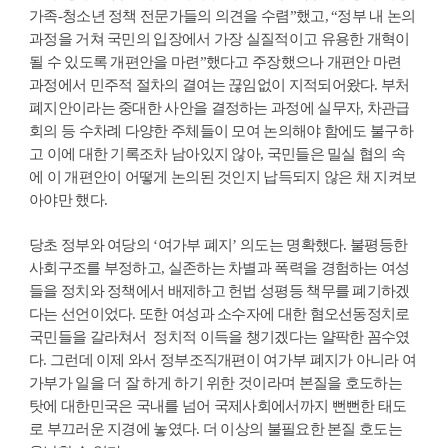
가족-청소년 정책 전문가들의 의견을 수렴”했고, “정부 내 논의
과정을 거쳐 국민의 입장에서 가장 실질적이고 유용한 개혁이
될 수 있도록 개편안을 마련”했다고 주장했으나 개편안 마련
과정에서 민주적 절차의 결여는 끊임없이 지적되어왔다. 부처
폐지안이라는 중대한 사안을 결정하는 과정에 실무자, 차관급
회의 등 수차례 다양한 주체들이 모여 논의해야 함에도 불구하
고 이에 대한 기록조차 남아있지 않아, 국민들은 밀실 협의 속
에 이 개편안이 어떻게 논의된 것인지 납득되지 않은 채 지켜보
아야만 했다.
당초 정부와 여당의 ‘여가부 폐지’ 의도는 명확했다. 불평등한
사회구조를 부정하고, 실존하는 차별과 폭력을 경험하는 여성
들을 정치와 정책에서 배제하고 헌법 성평등 책무를 폐기하겠
다는 선언이었다. 또한 여성과 소수자에 대한 혐오선동정치로
국민들을 갈라쳐서 정치적 이득을 챙기겠다는 얄팍한 꼼수였
다. 그런데 이제 와서 정부조직개편이 여가부 폐지가 아니라 여
가부가 일을 더 잘 하게 하기 위한 것이라며 본질을 호도하는
탓에 대한민국은 국내를 넘어 국제사회에서까지 뻔뻔한 태도
로 부끄러운 지경에 놓였다. 더 이상의 불필요한 본질 호도는