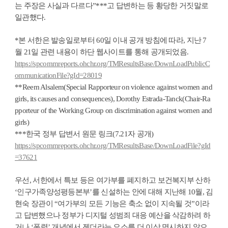
는 주장은 사실과 다르다”***고 답변하는 등 황당한 거짓말로
일관했다.
*본 서한은 발송일로부터 60일 이내 공개 방침에 따라, 지난 7
월 21일 관련 내용이 하단 웹사이트를 통해 공개되었음.
https://spcommreports.ohchr.org/TMResultsBase/DownLoadPublicC
ommunicationFile?gId=28019
**Reem Alsalem(Special Rapporteur on violence against women and
girls, its causes and consequences), Dorothy Estrada-Tanck(Chair-Ra
pporteur of the Working Group on discrimination against women and
girls)
***한국 정부 답변서 원문 링크(7.21자 공개)
https://spcommreports.ohchr.org/TMResultsBase/DownLoadFile?gId
=37621
우선, 서한에서 특보 등은 여가부를 폐지하고 보건복지부 산하
‘인구가족양성평등본부’를 신설하는 안에 대해 지난해 10월, 김
현숙 장관이 “여가부의 모든 기능은 축소 없이 지속될 것”이라
고 답변했으나 정부가 디지털 성범죄 대응 예산을 삭감하려 하
거나 ‘폭력’ 개념에서 젠더라는 요소를 더 이상 명시하지 않으