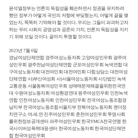
윤석열정부는 언론의 독립성을 훼손하면서 정권을 유지하려
했던 정부가 어떻게 국민의 저항에 부딪혔는지, 어떻게 끝을 맺
었는지, 똑똑히 기억해야 할 것이다. 우리는 그들이 파괴하고자
하는 우리 사회의 공영성과 공존의 가치, 언론의 독립성을 지키
기 위해 모일 것이다. 끝까지 투쟁할 것이다.
2023년 7월 6일
경남여성단체연합 경주여성노동자회 고양여성민우회 광주여
성민우회 광주전남여성단체연합 군포여성민우회 녹색연합 대
구여성노동자회 대전여민회 대전여민회 다힘상담소 대전여성
단체연합 사)부산여성회 사)서울여성노동자회 사단법인 녹색
교통운동 서울동북여성민우회 성매매문제해결을위한전국연
대 수원여성노동자회 여성환경연대 원주여성민우회 인천녹색
연합 인천여성노동자회 인천여성민우회 전국여성노동조합경
남지부 전국여성노동조합서울지부 전북여성노동자회 젠더정
치연구소 여.세.연 진주여성민우회 춘천여성민우회 투명사회
를위한정보공개센터 파주여성민우회 한국YMCA전국연맹 한
국사이버성폭력대응센터 한국여성노동자회 한국여성단체연
합 한국여성민우회