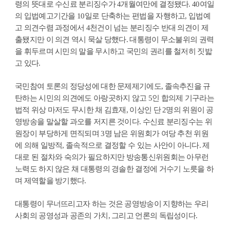
령의 뜻대로 수신료 분리징수가 4개월여만에 결정됐다. 40여일
의 입법예고기간을 10일로 단축하는 편법을 자행하고, 입법예
고 의견수렴 과정에서 4천건이 넘는 분리징수 반대 의견이 제
출됐지만 이 의견 역시 묵살 당했다. 대통령이 무소불위의 권력
을 휘두르며 시민의 말을 무시하고 국민의 권리를 철저히 짓밟
고 있다.
국민참여 토론의 정당성에 대한 문제제기에도, 졸속추진을 규
탄하는 시민의 의견에도 아랑곳하지 않고 5인 합의제 기구라는
법적 위상 마저도 무시한 채 김효재, 이상인 단 2명의 위원이 공
영방송을 말살할 과오를 저지른 것이다. 수신료 분리징수는 위
원장이 부당하게 면직되며 3명 남은 위원회가 여당 추천 위원
에 의해 일방적, 졸속적으로 결정할 수 있는 사안이 아니다. 제
대로 된 절차와 숙의가 필요하지만 방송통신위원회는 아무런
노력도 하지 않은 채 대통령의 경솔한 결정에 거수기 노릇을 하
며 제역할을 방기했다.
대통령이 무너뜨리고자 하는 것은 공영방송이 지향하는 우리
사회의 공영성과 공존의 가치, 그리고 언론의 독립성이다.