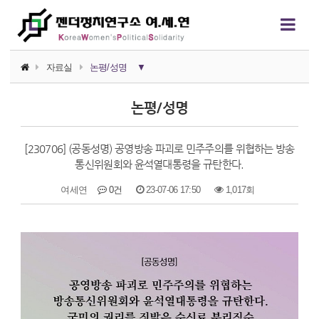
자료실
논평/성명
▼
소식지
논평/성명
논평/성명
[230706] (공동성명) 공영방송 파괴로 민주주의를 위협하는 방송
언론보도
통신위원회와 윤석열대통령을 규탄한다.
연구자료
여세연
0건
23-07-06 17:50
1,017회
행사자료
본문
카드뉴스
정치에서의 여성폭력
영상자료