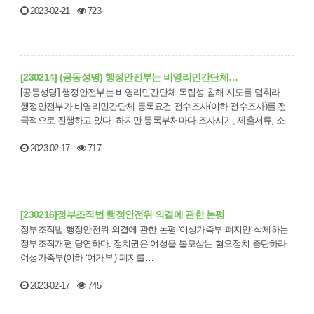
2023-02-21
723
[230214] (공동성명) 행정안전부는 비영리민간단체…
[공동성명] 행정안전부는 비영리민간단체 독립성 침해 시도를 멈춰라
행정안전부가 비영리민간단체 등록요건 전수조사(이하 전수조사)를 전
국적으로 진행하고 있다. 하지만 등록부처마다 조사시기, 제출서류, 소통
방법 …
2023-02-17
717
[230216]정부조직법 행정안전위 의결에 관한 논평
정부조직법 행정안전위 의결에 관한 논평 '여성가족부 폐지안' 삭제하는
정부조직개편 당연하다. 정치권은 여성을 볼모삼는 혐오정치 중단하라
여성가족부(이하 ‘여가부’) 폐지를…
2023-02-17
745