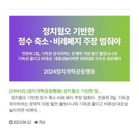
[230412] (정치개혁공동행동) 정치혐오 기반한 정…
정치혐오 기반한 정수 축소·비례 폐지 주장 멈춰야 전원위 2일, 기득권
유지하려는 문제적 의원 발언 볼썽사나워 기득권 줄이고 비례성·대표성
늘리려면 비례대…
2023-04-12
754