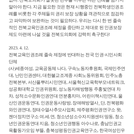
없다. 전북도의회가 잘못된 단추를 끼우는 나쁜 선례를 남기지
말아야 한다. 지금 필요한 것은 현재 시행중인 전북학생인권조
례를 비롯한 각 주체들의 권리 보장 상황을 객관적으로 점검하
고 파악하여 보완하는 것이 필요하다. 우리는 다시 한 번 졸속
적인 전북교육인권조례 제정을 중단하고 제대로 된 인권보장
제도 마련에 나설 것을 전북도의회에 강력히 촉구한다!
2023. 4. 12.
전북교육인권조례 졸속 제정에 반대하는 전국 인권·시민사회
단체
(사)세종여성, 교육공동체 나다, 구속노동자후원회, 국제민주연
대, 난민인권센터, 대한불교조계종 사회노동위원회, 민주노총
전북본부, 서산풀뿌리시민연대, 서울혁신교육학부모네트워크,
성공회대학교 인권위원회, 성노동자해방행동 주홍빛연대 차
차, 성적소수문화인권연대 연분홍치마, 어린이책시민연대, 울
산인권운동연대, 인권운동사랑방, 장애해방열사_단, 전북평화
와인권연대, 정태수열사추모사업회, 제주평화인권연구소 왓,
젠더정치연구소 여.세.연, 청소년성소수자지원센터 띵동, 청소
년인권운동연대 지음, 청소년인권행동 아수나로, 충남인권교
육활동가모임 부뜰, 충북성평등인권교육연구소, 한국여성민우