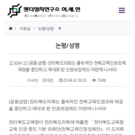
자료실
논평/성명
▼
소식지
논평/성명
논평/성명
[230412] (공동성명) 전라북도의회는 졸속적인 전북교육인권조례
언론보도
제정을 중단하고 제대로 된 인권보장제도 마련에 나서라!
연구자료
여세연
0건
23-04-12 16:15
714회
행사자료
본문
[공동성명] 전라북도의회는 졸속적인 전북교육인권조례 제정
카드뉴스
을 중단하고 제대로 된 인권보장제도 마련에 나서라!
정치에서의 여성폭력
전라북도교육청이 전라북도의회에 제출한 「전라북도교육청
영상자료
교육 인권 증진 기본 조례안(전북교육인권조례안)」이 도의회