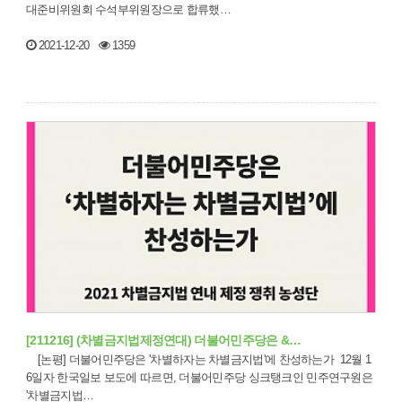
대준비위원회 수석부위원장으로 합류했…
2021-12-20
1359
[211216] (차별금지법제정연대) 더불어민주당은 &…
[논평] 더불어민주당은 '차별하자는 차별금지법'에 찬성하는가 12월 1
6일자 한국일보 보도에 따르면, 더불어민주당 싱크탱크인 민주연구원은
'차별금지법…