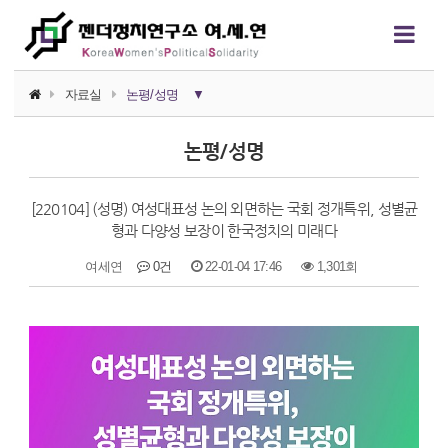
자료실
논평/성명
▼
소식지
논평/성명
논평/성명
[220104] (성명) 여성대표성 논의 외면하는 국회 정개특위, 성별균
언론보도
형과 다양성 보장이 한국정치의 미래다
연구자료
여세연
0건
22-01-04 17:46
1,301회
행사자료
본문
카드뉴스
정치에서의 여성폭력
영상자료