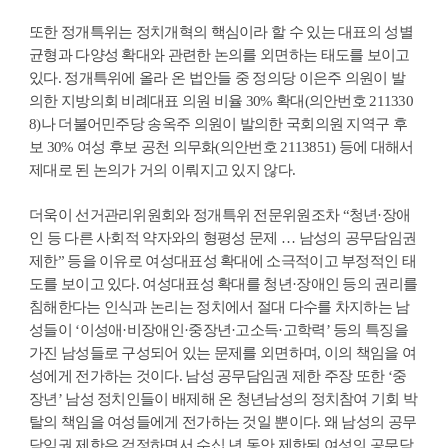
또한 정개특위는 정치개혁의 핵심이라 할 수 있는 대표의 성별
균형과 다양성 확대와 관련한 논의를 외면하는 태도를 보이고
있다. 정개특위에 올라 온 법안들 중 정의당 이은주 의원이 발
의한 지방의회 비례대표 의원 비율 30% 확대(의안번호 211330
8)나 더불어민주당 송옥주 의원이 발의한 국회의원 지역구 후
보 30% 여성 후보 공천 의무화(의안번호 2113851) 등에 대해서
제대로 된 논의가 거의 이뤄지고 있지 않다.
더욱이 선거관리위원회와 정개특위 전문위원조차 “청년·장애
인 등 다른 사회적 약자와의 형평성 문제 … 남성의 공무담임권
제한” 등을 이유로 여성대표성 확대에 소극적이고 부정적인 태
도를 보이고 있다. 여성대표성 확대를 청년·장애인 등의 권리를
침해한다는 인식과 논리는 정치에서 절대 다수를 차지하는 남
성들이 ‘이성애·비장애인·중장년·고소득·고학력’ 등의 특징을
가진 남성들로 구성되어 있는 문제를 외면하며, 이의 책임을 여
성에게 전가하는 것이다. 남성 공무담임권 제한 주장 또한 ‘중
장년’ 남성 정치인들이 배제해 온 청년남성의 정치참여 기회 박
탈의 책임을 여성들에게 전가하는 것일 뿐이다. 왜 남성의 공무
담임권 제한은 걱정하면서 수십 년 동안 제한된 여성의 공무담