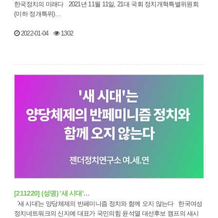
한국정치의 미래다 2021년 11월 11일, 21대 국회 정치개혁특별위원회
(이하 정개특위)…
2022-01-04
1302
[211220] (성명) '새 시대'…
'새 시대'는 양당체제의 반페미니즘 정치와 함께 오지 않는다 한국여성
정치네트워크의 신지예 대표가 국민의힘 윤석열 대선후보 캠프의 새시