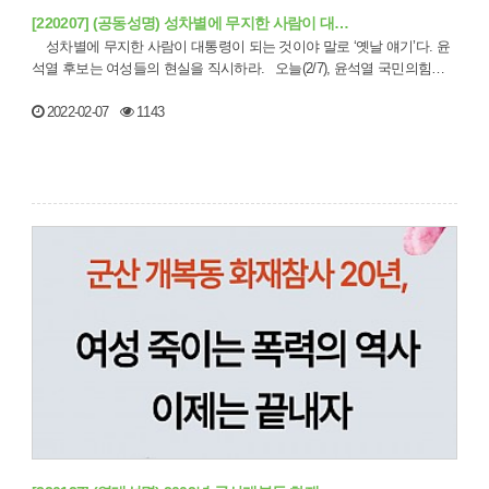
[220207] (공동성명) 성차별에 무지한 사람이 대…
성차별에 무지한 사람이 대통령이 되는 것이야 말로 ‘옛날 얘기’다. 윤
석열 후보는 여성들의 현실을 직시하라. 오늘(2/7), 윤석열 국민의힘…
2022-02-07
1143