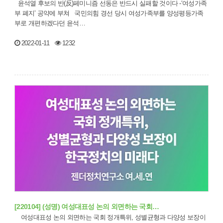
윤석열 후보의 반(反)페미니즘 선동은 반드시 실패할 것이다 -‘여성가족
부 폐지’ 공약에 부쳐 국민의힘 경선 당시 여성가족부를 양성평등가족
부로 개편하겠다던 윤석…
2022-01-11
1232
[220104] (성명) 여성대표성 논의 외면하는 국회…
여성대표성 논의 외면하는 국회 정개특위, 성별균형과 다양성 보장이