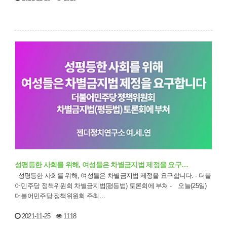
성평등한 사회를 위해, 여성들은 차별금지법 제정을 요구…
성평등한 사회를 위해, 여성들은 차별금지법 제정을 요구합니다. - 더불
어민주당 정책위원회 차별금지법(평등법) 토론회에 부쳐 - 오늘(25일)
더불어민주당 정책위원회 주최…
2021-11-25
1118