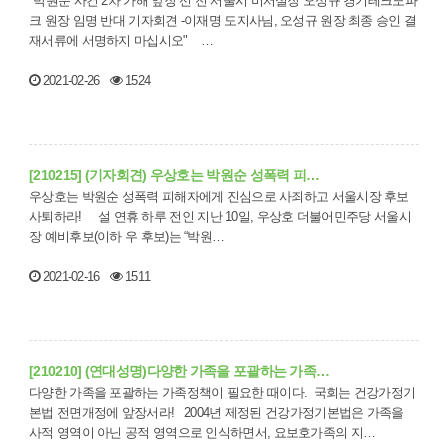
"박원순 사건 2차 가해 앞장 선 전 서울시 비서실장 오성규 경기테크노파
크 원장 임명 반대 기자회견 -이재명 도지사님, 오성규 원장 최종 승인 결
재서류에 서명하지 마십시오" …
2021-02-26
1524
[210215] (기자회견) 우상호는 박원순 성폭력 피…
우상호는 박원순 성폭력 피해자에게 진심으로 사죄하고 서울시장 후보
사퇴하라! 설 연휴 하루 전인 지난 10일, 우상호 더불어민주당 서울시
장 예비후보(이하 우 후보)는 “박원…
2021-02-16
1511
[210210] (연대성명)다양한 가족을 포괄하는 가족…
다양한 가족을 포괄하는 가족정책이 필요한 때이다. 국회는 건강가정기
본법 전면개정에 앞장서라! 2004년 제정된 건강가정기본법은 가족을
사적 영역이 아닌 공적 영역으로 인식하면서, 요보호가족의 지…