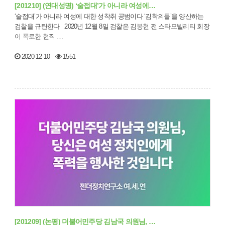
[201210] (연대성명) ‘술접대’가 아니라 여성에…
‘술접대’가 아니라 여성에 대한 성착취 공범이다 ‘김학의들’을 양산하는
검찰을 규탄한다 2020년 12월 8일 검찰은 김봉현 전 스타모빌리티 회장
이 폭로한 현직 …
2020-12-10
1551
[201209] (논평) 더불어민주당 김남국 의원님, …