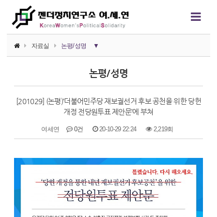
자료실
논평/성명
▼
소식지
논평/성명
논평/성명
[201029] (논평)‘더불어민주당 재보궐선거 후보 공천을 위한 당헌
언론보도
개정 전당원투표 제안문’에 부쳐
연구자료
여세연
0건
20-10-29 22:24
2,219회
행사자료
본문
카드뉴스
정치에서의 여성폭력
영상자료