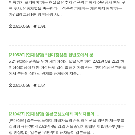
이름까지 포기해야 하는 현실을 멈추자 성폭력 피해자 신원공개 행위 구
속 수사, 엄중처벌을 촉구한다 성폭력 피해자는 개명까지 해야 하는
가? 텔레그램 N번방 박사방 사…
2021-05-26
1391
[210520] (연대성명) “한미정상은 한반도에서 분…
5.24 평화와 군축을 위한 세계여성의 날을 맞이하여 2021년 5월 21일 한
미정상회담에 대한 여성단체 입장 발표 기자회견문 “한미정상은 한반도
에서 분단의 적대적 관계를 해체하여 지속…
2021-05-26
1354
[210427] (연대성명) 일본군성노예제 피해자들의 …
[연대성명] 일본군성노예제 피해자들의 존엄과 인권을 외면한 재판부를
강력히 규탄한다!! 2021년 4월 21일 서울중앙지방법원 제15민사부(재판
장 민성철)는 일본군 ‘위안부’ 피해자들이 일본국을…