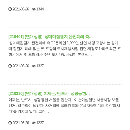
2021-05-26
1344
[210401] (연대성명) ‘성매매집결지 완전폐쇄 촉…
‘성매매집결지 완전폐쇄 촉구' 온라인 1,000인 선언 서명 포항시는 성매
매 집결지 폐쇄 없는 옛 포항역 도시재생사업 전면 재검토하라 !! 최근 포
항시에서 옛 포항역사 주변 도시개발사업이 본격적…
2021-05-26
1327
[210330] (연대성명) 이제는, 반드시, 성평등한…
이제는, 반드시, 성평등한 서울을 원한다 이천이십일년 서울시장 보궐
선거, 일주일이 남았다. 사거리에 플래카드와 유세차량이 “됩니다” “합시
다”를 외치고 있다. 그러…
2021-05-26
1227