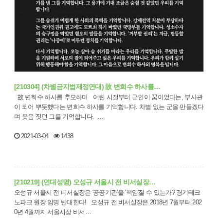
[210304] (차별금지법제정연대) 故 변희수 하사를…
故 변희수 하사를 추모하며 어린 시절부터 군인이 꿈이었다는, 부사관
이 되어 뿌듯했다는 변희수 하사를 기억합니다. 차별 없는 군을 만들겠다
며 웃음 짓던 그를 기억합니다. …
2021-03-04
1438
[210219] (연대성명) 오성규 서울시 전 비서실장…
오성규 서울시 전 비서실장은 '공공기관'을 '책임'질 수 있는가? 경기테크
노파크 원장 임명 반대한다! 오성규 전 비서실장은 2018년 7월부터 202
0년 4월까지 서울시장 비서…