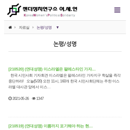
자료실
논평/성명
▼
소식지
논평/성명
논평/성명
언론보도
[210520] (연대성명) 이스라엘은 팔레스타인 가자…
연구자료
한국 시민사회 기자회견 이스라엘은 팔레스타인 가자지구 학살을 즉각
중단하라! 오늘(5/20) 오전 11시, 160개 한국 시민사회단체는 주한 이스
행사자료
라엘 대사관 앞에서 이스…
카드뉴스
2021-05-26
1347
정치에서의 여성폭력
영상자료
[210519] (연대성명) 이름까지 포기해야 하는 현…