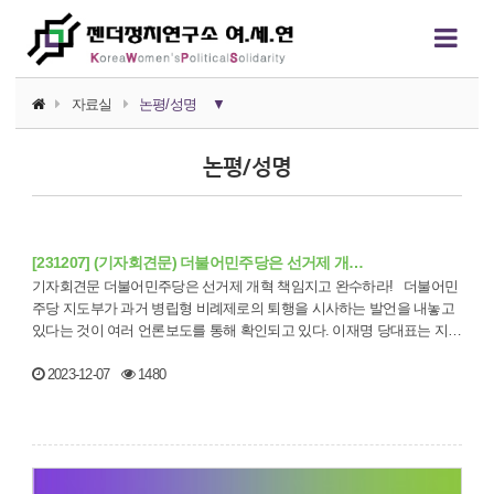
자료실
논평/성명
▼
소식지
논평/성명
논평/성명
언론보도
[231207] (기자회견문) 더불어민주당은 선거제 개…
연구자료
기자회견문 더불어민주당은 선거제 개혁 책임지고 완수하라! 더불어민
주당 지도부가 과거 병립형 비례제로의 퇴행을 시사하는 발언을 내놓고
행사자료
있다는 것이 여러 언론보도를 통해 확인되고 있다. 이재명 당대표는 지…
카드뉴스
2023-12-07
1480
정치에서의 여성폭력
영상자료