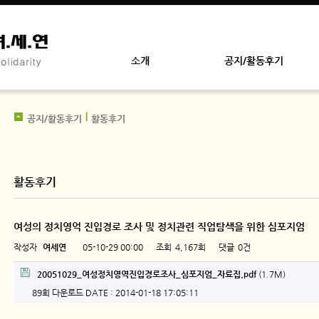
소개
공지/활동후기
공지/활동후기
활동후기
활동후기
여성의 정치영억 진입경로 조사 및 정치관련 직업탐색을 위한 심포지엄
작성자
여세연
05-10-29 00:00
조회
4,167회
댓글
0건
페이지 정보
첨부파일
20051029_여성정치영역진입경로조사_심포지엄_자료집.pdf
(1.7M)
89회 다운로드
DATE : 2014-01-18 17:05:11