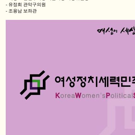
- 유정희 관악구의원
- 조용남 보좌관