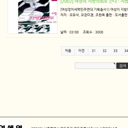
[2002] 여성이 지방의회로 간다 :
[여성정치세력민주연대 기획총서1] 여성이 지방
저자 : 오유석, 오장미경, 조현옥 출판 : 도서출판
날짜 : 03-08 조회수 : 3008
처음
이전
31
32
33
3