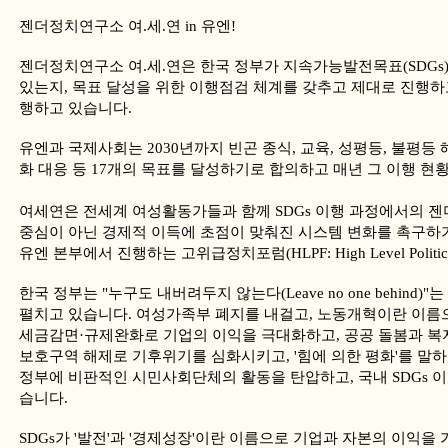
젠더정치연구소 여.세.연 in 유엔!
젠더정치연구소 여.세.연은 한국 정부가 지속가능발전목표(SDGs
있는지, 목표 달성을 위한 이행점검 체계를 갖추고 제대로 진행
행하고 있습니다.
유엔과 국제사회는 2030년까지 빈곤 종식, 교육, 성평등, 불평등
화 대응 등 17개의 목표를 달성하기로 합의하고 매년 그 이행 현
여세연은 전세계 여성활동가들과 함께 SDGs 이행 과정에서의 젠
중심이 아닌 경제적 이득에 초점이 맞춰진 시스템 변화를 촉구하기 
유엔 본부에서 진행하는 고위급정치포럼(HLPF: High Level Politic
한국 정부는 "누구도 내버려두지 않는다(Leave no one behind
펼치고 있습니다. 여성가족부 폐지를 내걸고, 노동개혁이란 이름
세금감면·규제완화로 기업의 이익을 극대화하고, 공공 돌봄과 복지
보호구역 해제로 기후위기를 심화시키고, '힘에 의한 평화'를 말
정부에 비판적인 시민사회단체의 활동을 탄압하고, 국내 SDGs 
습니다.
SDGs가 '발전'과 '경제성장'이란 이름으로 기업과 자본의 이익