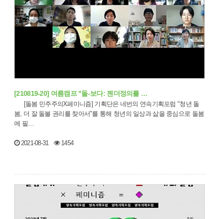
[210819-20] 여름캠프 "돌-보다: 젠더정의를 …
[돌봄 민주주의X페미니즘] 기획단은 네번의 연속기획포럼 "청년 돌
봄, 더 잘 돌볼 권리를 찾아서"를 통해 청년의 일상과 삶을 중심으로 돌봄
에 필…
2021-08-31
1454