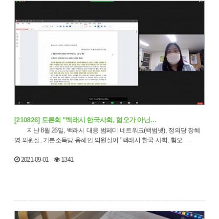
[210826] 토론회 "백래시 한국사회, 혐오가 아닌…
지난 8월 26일, 백래시 대응 범페미 네트워크(백범넷), 정의당 장혜
영 의원실, 기본소득당 용혜인 의원실이 "백래시 한국 사회, 혐오…
2021-09-01
1341