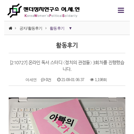
공지/활동후기
활동후기
▼
공지사항
활동후기
활동후기
[210727] 온라인 독서 스터디 〈정치의 관점들〉 3회차를 진행했습
활동가 소식
니다.
여세연
0건
21-09-01 06:37
1,198회
본문