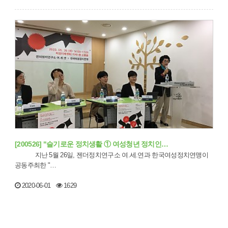
[200526] "슬기로운 정치생활 ① 여성청년 정치인…
지난 5월 26일, 젠더정치연구소 여.세.연과 한국여성정치연맹이
공동주최한 "…
2020-06-01
1629