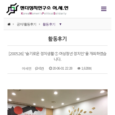
공지/활동후기
활동후기
▼
공지사항
활동후기
활동후기
[200526] "슬기로운 정치생활 ① 여성청년 정치인"을 개최하였습
활동가 소식
니다.
여세연
0건
20-06-01 22:28
1,628회
본문