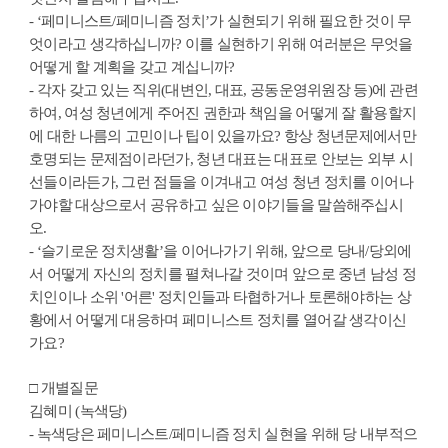
- ‘페미니스트/페미니즘 정치’가 실현되기 위해 필요한 것이 무
엇이라고 생각하십니까? 이를 실현하기 위해 여러분은 무엇을
어떻게 할 계획을 갖고 계십니까?
- 각자 갖고 있는 직위(대변인, 대표, 공동운영위원장 등)에 관련
하여, 여성 청년에게 주어진 권한과 책임을 어떻게 잘 활용할지
에 대한 나름의 고민이나 팁이 있을까요? 항상 청년문제에서만
호명되는 문제점이라던가, 청년 대표는 대표로 안보는 외부 시
선들이라든가, 그런 점들을 이겨내고 여성 청년 정치를 이어나
가야할 대상으로서 공유하고 싶은 이야기들을 말씀해주십시
오.
- ‘슬기로운 정치생활’을 이어나가기 위해, 앞으로 당내/당외에
서 어떻게 자신의 정치를 펼쳐나갈 것이며 앞으로 중년 남성 정
치인이나 소위 '어른' 정치인들과 타협하거나 토론해야하는 상
황에서 어떻게 대응하며 페미니스트 정치를 열어갈 생각이신
가요?
□ 개별질문
김혜미 (녹색당)
- 녹색당은 페미니스트/페미니즘 정치 실현을 위해 당 내부적으