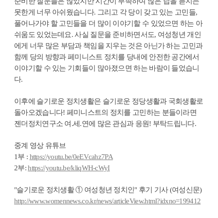
준비한 질문들은 많았지만 시간이 부족하여 많은 답을 듣지는
못한게 너무 아쉬웠습니다. 그리고 각 당이 갖고 있는 고민들,
풀어나가야 할 고민들을 더 많이 이야기할 수 있었으면 하는 아
쉬움도 있었는데요. 사실 질문을 준비하면서도, 여성청년 개인
에게 너무 많은 부담과 책임을 지우는 것은 아닌가 하는 고민과
함께 당의 방향과 페미니스트 정치를 당내에 안전한 공간에서
이야기할 수 있는 기회들이 많아졌으면 하는 바람이 들었습니
다.
이후에 슬기로운 정치생활은 슬기로운 정당생활과 국회생활로
돌아오겠습니다! 페미니스트의 정치를 고민하는 분들이라면
젠더정치연구소 여.세.연에 많은 관심과 응원! 부탁드립니다.
중계 영상 유튜브
1부 :
https://youtu.be/0eEVcahz7PA
2부:
https://youtu.be/kliqWH-cWyI
"슬기로운 정치생활 ① 여성청년 정치인" 후기 기사 (여성신문)
http://www.womennews.co.kr/news/articleView.html?idxno=199412