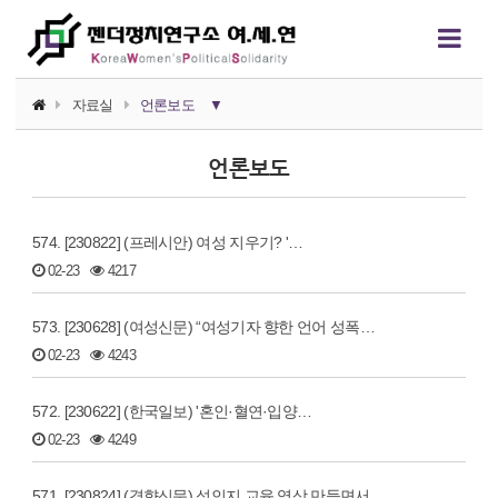
자료실
언론보도
▼
소식지
언론보도
논평/성명
574. [230822] (프레시안) 여성 지우기? '…
언론보도
02-23
4217
연구자료
573. [230628] (여성신문) “여성기자 향한 언어 성폭…
행사자료
02-23
4243
카드뉴스
572. [230622] (한국일보) '혼인·혈연·입양…
정치에서의 여성폭력
02-23
4249
영상자료
571. [230824] (경향신문) 성인지 교육 영상 만들면서…