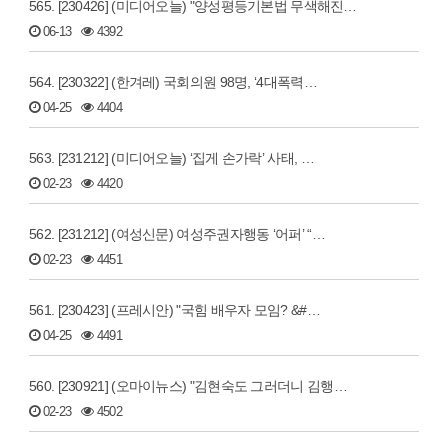
565. [230426] (미디어오늘) "양성평등기본법 무색해진…
06-13
4392
564. [230322] (한겨레) 국회의원 98명, ‘4대폭력…
04-25
4404
563. [231212] (미디어오늘) ‘집게 손가락’ 사태, …
02-23
4420
562. [231212] (여성신문) 여성주권자행동 ‘어퍼’ “…
02-23
4451
561. [230423] (프레시안) "국힘 배우자 모임? &#…
04-25
4491
560. [230921] (오마이뉴스) "김현숙도 그러더니 김행…
02-23
4502