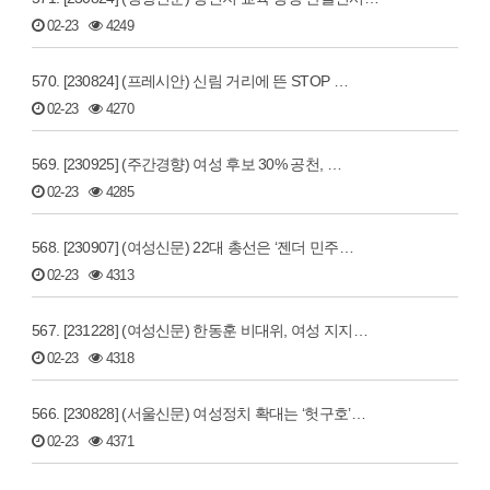
02-23
4249
570. [230824] (프레시안) 신림 거리에 뜬 STOP …
02-23
4270
569. [230925] (주간경향) 여성 후보 30% 공천, …
02-23
4285
568. [230907] (여성신문) 22대 총선은 ‘젠더 민주…
02-23
4313
567. [231228] (여성신문) 한동훈 비대위, 여성 지지…
02-23
4318
566. [230828] (서울신문) 여성정치 확대는 ‘헛구호’…
02-23
4371