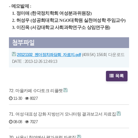
-
메모발제 :
1. 정미애 (한국정치학회 여성분과위원장)
2. 허성우 (성공회대학교 NGO대학원 실천여성학 주임교수)
3.
이진옥 (서강대학교 사회과학연구소 상임연구원)
첨부파일
156회 다운로드
20121102_젠더정치좌담회_자료지.pdf
(409.5K)
DATE : 2013-12-26 12:49:13
목록
72. 마을카페 수다토크 리플렛
11-30
8027
71. 여성 대표성 강화 지방선거 모니터링 결과보고서 자료집
08-08
7027
70. 서울시 참여예산 평가포럼 자료집