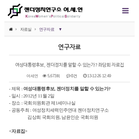
자료실
연구자료
▼
소식지
연구자료
논평/성명
여성대통령후보, 젠더정치를 말할 수 있는가? 좌담회 자료집
언론보도
여세연
5,673회
0건
13-12-26 12:49
연구자료
본문
- 제목 :
여성대통령후보, 젠더정치를 말할 수 있는가?
행사자료
- 일시 : 2012년 11월 2일
- 장소 : 국회의원회관 제1세미나실
카드뉴스
- 공동주최 : 여성정치세력민주연대 젠더정치연구소
김상희 국회의원, 남윤인순 국회의원
정치에서의 여성폭력
영상자료
<자료집>