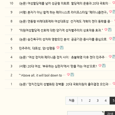
10
(논문) 여성할당제를 넘어 성균형 의회로: 할당제의 운용과 20대 국회의…
9
(서평) 혼자가 아닌 함께 하는 페미니스트 라이프스타일 『페미니즘연구』
8
(논문) 연동형 비례대표제와 여성대표성: 선거제도 개혁의 젠더 동학을 중…
7
“의원여성할당제 선호에 대한 양가적 성차별주의의 상호작용 효과.”
6
(논문) 승진욕구의 성차와 영향요인 분석: 공공기관 종사자를 중심으로.
5
민주주의, 대표성, 양/성평등
4
(논문) "여성 정치와 페미니즘 정치 사이 : 촛불혁명 이후 젠더 민주주…
3
(서평) 20대 여성, ‘부유하는 심판자’에서 ‘판을 까는 여성’으로?
2
‘‘'Above all, it will boil down to …
1
(논문) “정치진입의 성별화된 장벽들: 20대 국회의원의 출마결정 요인과…
처음
1
2
3
4
5