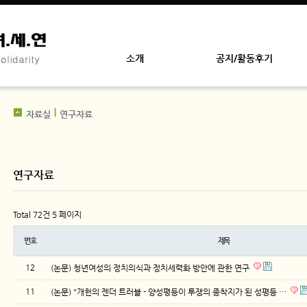
소개
공지/활동후기
자료실
연구자료
연구자료
Total 72건
5 페이지
번호
제목
12
(논문) 청년여성의 정치의식과 정치세력화 방안에 관한 연구
11
(논문) "개헌의 젠더 트러블 - 양성평등이 투쟁의 종착지가 된 성평등 …