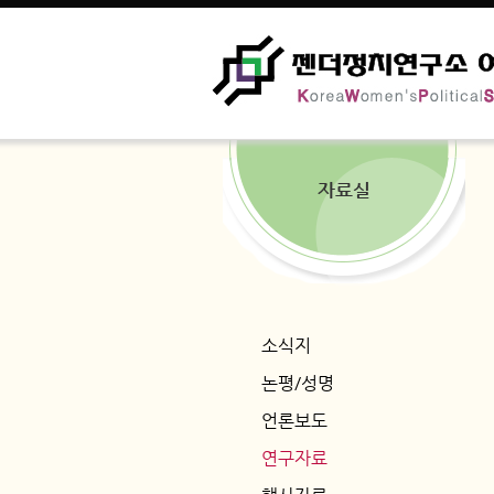
자료실
소식지
논평/성명
언론보도
연구자료