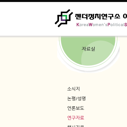
자료실
소식지
논평/성명
언론보도
연구자료