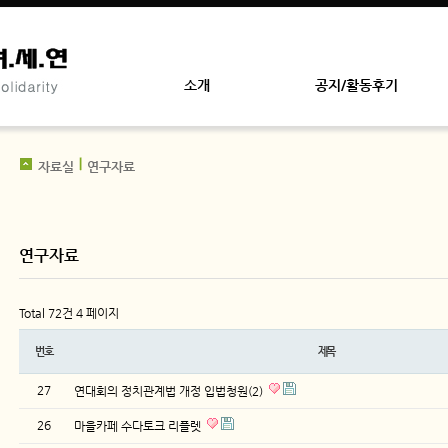
소개
공지/활동후기
자료실
연구자료
연구자료
Total 72건
4 페이지
번호
제목
27
연대회의 정치관계법 개정 입법청원(2)
26
마을카페 수다토크 리플렛