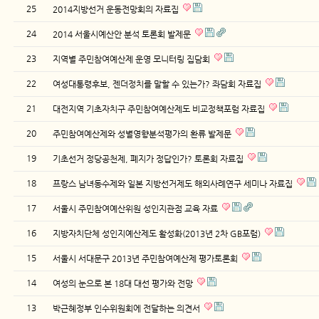
25
2014지방선거 운동전망회의 자료집
24
2014 서울시예산안 분석 토론회 발제문
23
지역별 주민참여예산제 운영 모니터링 집담회
22
여성대통령후보, 젠더정치를 말할 수 있는가? 좌담회 자료집
21
대전지역 기초자치구 주민참여예산제도 비교정책포럼 자료집
20
주민참여예산제와 성별영향분석평가의 환류 발제문
19
기초선거 정당공천제, 폐지가 정답인가? 토론회 자료집
18
프랑스 남녀동수제와 일본 지방선거제도 해외사례연구 세미나 자료집
17
서울시 주민참여예산위원 성인지관점 교육 자료
16
지방자치단체 성인지예산제도 활성화(2013년 2차 GB포럼)
15
서울시 서대문구 2013년 주민참여예산제 평가토론회
14
여성의 눈으로 본 18대 대선 평가와 전망
13
박근혜정부 인수위원회에 전달하는 의견서