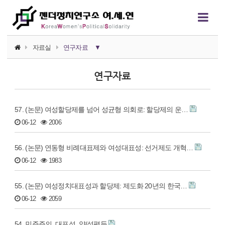
자료실
연구자료
▼
소식지
연구자료
논평/성명
57. (논문) 여성할당제를 넘어 성균형 의회로: 할당제의 운…
언론보도
06-12
2006
연구자료
56. (논문) 연동형 비례대표제와 여성대표성: 선거제도 개혁…
행사자료
06-12
1983
카드뉴스
55. (논문) 여성정치대표성과 할당제: 제도화 20년의 한국…
정치에서의 여성폭력
06-12
2059
영상자료
54. 민주주의, 대표성, 양/성평등