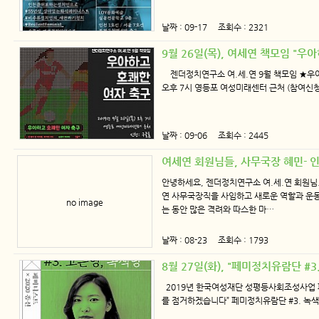
날짜 : 09-17 조회수 : 2321
9월 26일(목), 여세연 책모임 "
젠더정치연구소 여.세.연 9월 책모임 ★우아하
오후 7시 영등포 여성미래센터 근처 (참여신청
날짜 : 09-06 조회수 : 2445
여세연 회원님들, 사무국장 혜민- 인
안녕하세요, 젠더정치연구소 여.세.연 회원님.
연 사무국장직을 사임하고 새로운 역할과 운
no image
는 동안 많은 격려와 따스한 마…
날짜 : 08-23 조회수 : 1793
8월 27일(화), "페미정치유람단 #
2019년 한국여성재단 성평등사회조성사업 페미
를 점거하겠습니다” 페미정치유람단 #3. 녹색