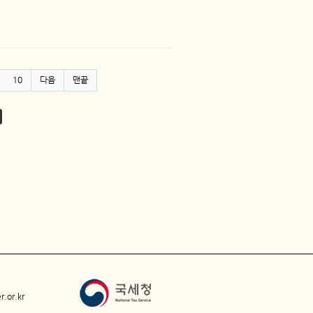
10
다음
맨끝
.or.kr