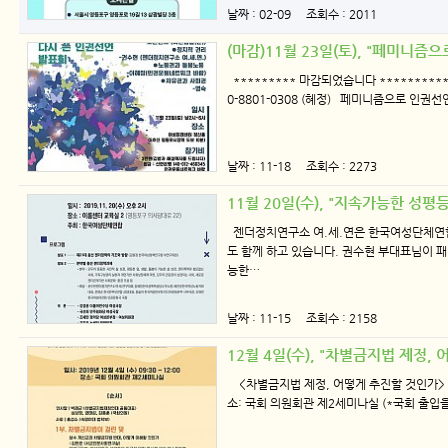
날짜 : 02-09 조회수 : 2011
(마감)11월 23일(토), "페미니
********* 마감되었습니다 *********
0-8801-0308 (혜정) 페미니즘으로 인권선
날짜 : 11-18 조회수 : 2273
11월 20일(수), "지속가능한 성
젠더정치연구소 여.세.연은 한국여성단체연합
도 함께 하고 있습니다. 권수현 부대표님이 패
능한…
날짜 : 11-15 조회수 : 2158
12월 4일(수), "차별금지법 제정,
<차별금지법 제정, 어떻게 추진할 것인가> 일시:
소: 국회 의원회관 제2세미나실 (*국회 출입을