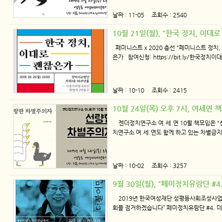
날짜 : 11-05 조회수 : 2540
10월 21일(월), "한국 정치, 이
페미니스트 x 2020 총선 "페미니스트 정치,
은가 참여신청: https://bit.ly/한국정치이
날짜 : 10-10 조회수 : 2415
10월 24일(목) 오후 7시, 여세연
젠더정치연구소 여.세.연 10월 책모임은 
치연구소 여.세.연도 함께 하고 있는 차별
날짜 : 10-02 조회수 : 3257
9월 30일(월), "페미정치유람단 
2019년 한국여성재단 성평등사회조성사업 페
회를 점거하겠습니다” 페미정치유람단 #4. 