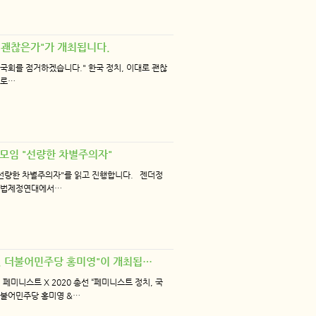
대로 괜찮은가"가 개최됩니다.
 국회를 점거하겠습니다." 한국 정치, 이대로 괜찮
대로…
 책모임 "선량한 차별주의자"
"선량한 차별주의자"를 읽고 진행합니다. 젠더정
금지법제정연대에서…
#4. 더불어민주당 홍미영"이 개최됩…
미니스트 X 2020 총선 “페미니스트 정치, 국
더불어민주당 홍미영 &…