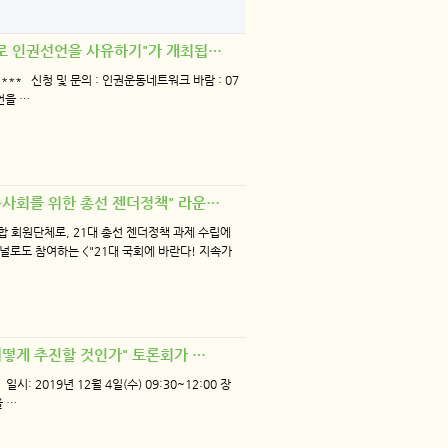
즘으로 인권선언을 사유하기"가 개최됩…
**** 신청 및 문의 : 인권운동네트워크 바람 : 07
언을 …
평등사회를 위한 총선 젠더정책" 라운…
 회원단체로, 21대 총선 젠더정책 과제 수립에
널로도 참여하는 <"21대 국회에 바란다! 지속가
 어떻게 추진할 것인가" 토론회가 …
 2019년 12월 4일(수) 09:30~12:00 장
 …