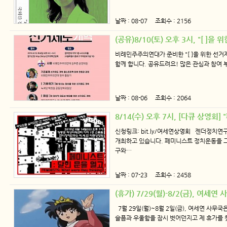
날짜 : 08-07 조회수 : 2156
(공유)8/10(토) 오후 3시, "[ ]
비례민주주의연대가 준비한 "[ ]을 위한 선
함께 합니다. 공유드려요! 많은 관심과 참여 부탁드립니다.
날짜 : 08-06 조회수 : 2064
8/14(수) 오후 7시, [다큐 상영회
신청링크: bit.ly/여세연상영회 젠더정치연
개최하고 있습니다. 페미니스트 정치운동을 그
구와…
날짜 : 07-23 조회수 : 2458
(휴가) 7/29(월)-8/2(금), 여세
7월 29일(월)~8월 2일(금), 여세연 사무
슬픔과 우울함을 잠시 벗어던지고 제 휴가를 찾